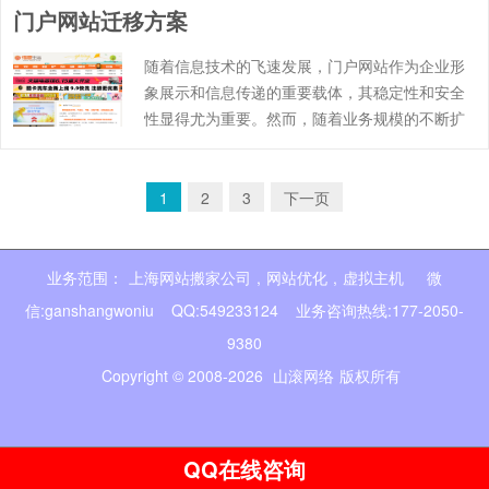
门户网站迁移方案
一、备份数据 ……
随着信息技术的飞速发展，门户网站作为企业形
象展示和信息传递的重要载体，其稳定性和安全
性显得尤为重要。然而，随着业务规模的不断扩
大和技术的不断进步，现有的门户网站可能无法
满足企业日益增长的需求，因此，门户网站迁移
成为一项紧迫而重要的任务。本文……
1
2
3
下一页
业务范围：
上海网站搬家公司
,
网站优化
,
虚拟主机
微
信:ganshangwoniu QQ:549233124 业务咨询热线:177-2050-
9380
Copyright © 2008-2026
山滚网络
版权所有
QQ在线咨询